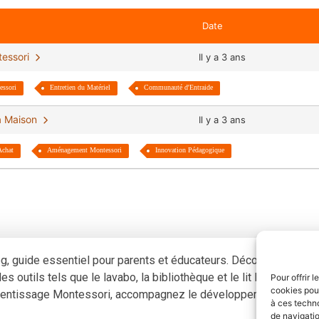
Date
ntessori
Il y a 3 ans
ssori
Entretien du Matériel
Communauté d'Entraide
 la Maison
Il y a 3 ans
Achat
Aménagement Montessori
Innovation Pédagogique
og, guide essentiel pour parents et éducateurs. Découvrez com
s outils tels que le lavabo, la bibliothèque et le lit Montessori,
Pour offrir 
cookies pour
pprentissage Montessori, accompagnez le développement harmoni
à ces techn
de navigatio