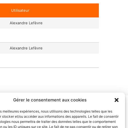
Utilisateur
Alexandre Lefèvre
Alexandre Lefèvre
Gérer le consentement aux cookies
ment mettre en œuvre cette approche
 ainsi qu’une sélection de jeux pour stimuler
les meilleures expériences, nous utilisons des technologies telles que les
 stocker et/ou accéder aux informations des appareils. Le fait de consentir
eux de votre enfant.
ologies nous permettra de traiter des données telles que le comportement
n ou les ID uniques sur ce site. Le fait de ne pas consentir ou de retirer son