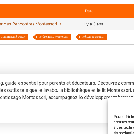
Date
ter des Rencontres Montessori
Il y a 3 ans
Communauté Locale
Événements Montessori
Réseau de Soutien
og, guide essentiel pour parents et éducateurs. Découvrez com
s outils tels que le lavabo, la bibliothèque et le lit Montessori,
pprentissage Montessori, accompagnez le développement harmoni
Pour offrir 
cookies pour
à ces techn
de navigatio