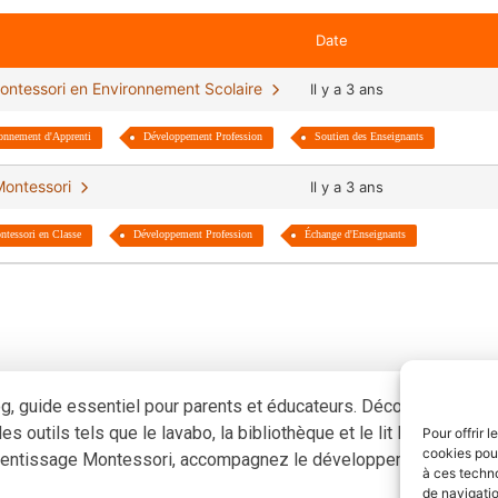
Date
 Montessori en Environnement Scolaire
Il y a 3 ans
onnement d'Apprenti
Développement Profession
Soutien des Enseignants
 Montessori
Il y a 3 ans
tessori en Classe
Développement Profession
Échange d'Enseignants
og, guide essentiel pour parents et éducateurs. Découvrez com
s outils tels que le lavabo, la bibliothèque et le lit Montessori,
Pour offrir 
cookies pour
pprentissage Montessori, accompagnez le développement harmoni
à ces techn
de navigatio