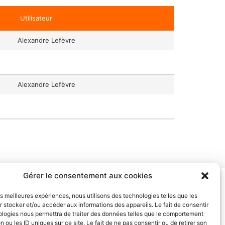
Utilisateur
Alexandre Lefèvre
Alexandre Lefèvre
Gérer le consentement aux cookies
ment mettre en œuvre cette approche
 ainsi qu’une sélection de jeux pour stimuler
les meilleures expériences, nous utilisons des technologies telles que les
 stocker et/ou accéder aux informations des appareils. Le fait de consentir
eux de votre enfant.
ologies nous permettra de traiter des données telles que le comportement
n ou les ID uniques sur ce site. Le fait de ne pas consentir ou de retirer son