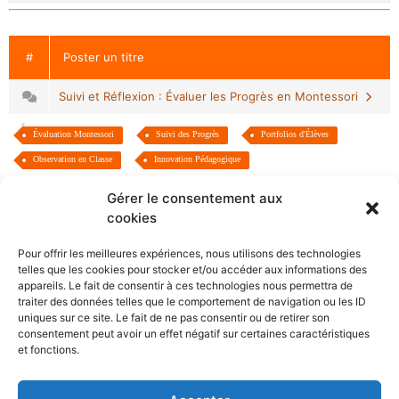
#
Poster un titre
Suivi et Réflexion : Évaluer les Progrès en Montessori
Évaluation Montessori
Suivi des Progrès
Portfolios d'Élèves
Observation en Classe
Innovation Pédagogique
Gérer le consentement aux
cookies
Pour offrir les meilleures expériences, nous utilisons des technologies
telles que les cookies pour stocker et/ou accéder aux informations des
appareils. Le fait de consentir à ces technologies nous permettra de
Plongez dans l’univers Montessori avec notre blog, guide
traiter des données telles que le comportement de navigation ou les ID
essentiel pour parents et éducateurs. Découvrez comment
uniques sur ce site. Le fait de ne pas consentir ou de retirer son
consentement peut avoir un effet négatif sur certaines caractéristiques
mettre en œuvre cette approche pédagogique à travers des
et fonctions.
articles détaillés sur des outils tels que le lavabo, la
bibliothèque et le lit Montessori, ainsi qu’une sélection de