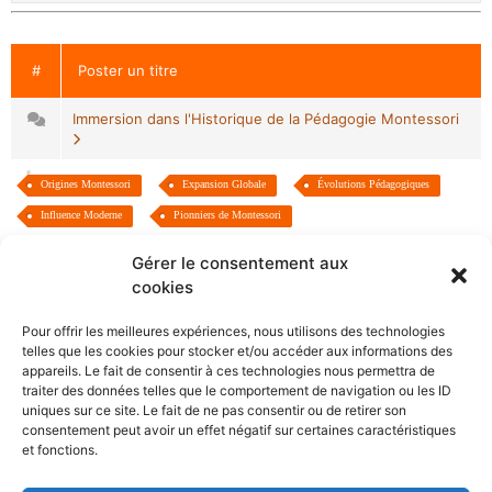
#
Poster un titre
Immersion dans l'Historique de la Pédagogie Montessori
Origines Montessori
Expansion Globale
Évolutions Pédagogiques
Influence Moderne
Pionniers de Montessori
Gérer le consentement aux
cookies
Pour offrir les meilleures expériences, nous utilisons des technologies
telles que les cookies pour stocker et/ou accéder aux informations des
appareils. Le fait de consentir à ces technologies nous permettra de
Plongez dans l’univers Montessori avec notre blog, guide
traiter des données telles que le comportement de navigation ou les ID
essentiel pour parents et éducateurs. Découvrez comment
uniques sur ce site. Le fait de ne pas consentir ou de retirer son
consentement peut avoir un effet négatif sur certaines caractéristiques
mettre en œuvre cette approche pédagogique à travers des
et fonctions.
articles détaillés sur des outils tels que le lavabo, la
bibliothèque et le lit Montessori, ainsi qu’une sélection de