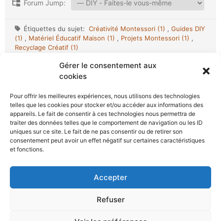
Forum Jump:
Étiquettes du sujet:
Créativité Montessori (1)
,
Guides DIY
(1)
,
Matériel Éducatif Maison (1)
,
Projets Montessori (1)
,
Recyclage Créatif (1)
Gérer le consentement aux
cookies
Pour offrir les meilleures expériences, nous utilisons des technologies
telles que les cookies pour stocker et/ou accéder aux informations des
appareils. Le fait de consentir à ces technologies nous permettra de
Plongez dans l’univers Montessori avec notre blog, guide
traiter des données telles que le comportement de navigation ou les ID
essentiel pour parents et éducateurs. Découvrez comment
uniques sur ce site. Le fait de ne pas consentir ou de retirer son
consentement peut avoir un effet négatif sur certaines caractéristiques
mettre en œuvre cette approche pédagogique à travers des
et fonctions.
articles détaillés sur des outils tels que le lavabo, la
bibliothèque et le lit Montessori, ainsi qu’une sélection de
Accepter
jeux pour stimuler l’autonomie et la curiosité des enfants.
Avec Apprentissage Montessori, accompagnez le
Refuser
développement harmonieux de votre enfant.