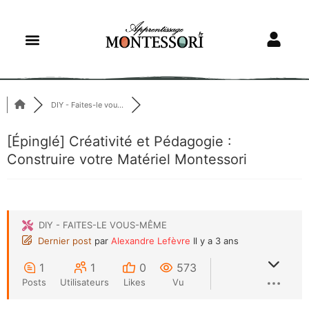
DIY - Faites-le vou...
[Épinglé]
Créativité et Pédagogie :
Construire votre Matériel Montessori
DIY - FAITES-LE VOUS-MÊME
Dernier post
par
Alexandre Lefèvre
Il y a 3 ans
1
1
0
573
Posts
Utilisateurs
Likes
Vu