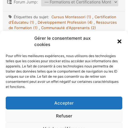
Forum Jump:
Étiquettes du sujet:
Cursus Montessori (1)
,
Certification
d'Éducateu (1)
,
Développement Profession (4)
,
Ressources
de Formation (1)
,
Communauté d'Apprenants (2)
Gérer le consentement aux
cookies
Pour offrir les meilleures expériences, nous utilisons des technologies
telles que les cookies pour stocker et/ou accéder aux informations des
appareils. Le fait de consentir à ces technologies nous permettra de
Plongez dans l’univers Montessori avec notre blog, guide
traiter des données telles que le comportement de navigation ou les ID
essentiel pour parents et éducateurs. Découvrez comment
uniques sur ce site. Le fait de ne pas consentir ou de retirer son
consentement peut avoir un effet négatif sur certaines caractéristiques
mettre en œuvre cette approche pédagogique à travers des
et fonctions.
articles détaillés sur des outils tels que le lavabo, la
bibliothèque et le lit Montessori, ainsi qu’une sélection de
Accepter
jeux pour stimuler l’autonomie et la curiosité des enfants.
Avec Apprentissage Montessori, accompagnez le
Refuser
développement harmonieux de votre enfant.